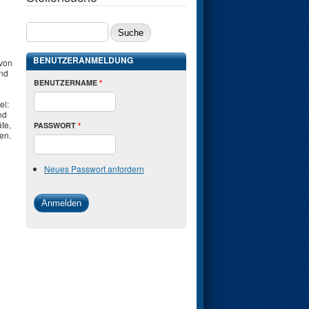
SUCHE
BENUTZERANMELDUNG
 von
und
BENUTZERNAME
*
el:
nd
te,
PASSWORT
*
en.
Neues Passwort anfordern