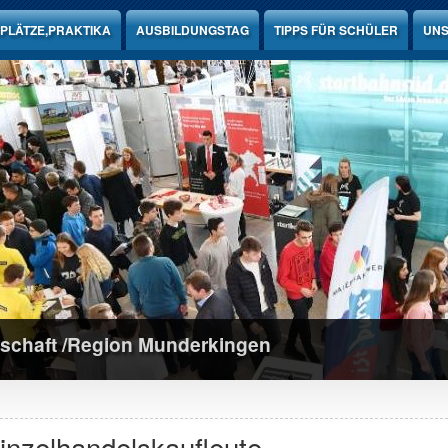
PLÄTZE,PRAKTIKA
AUSBILDUNGSTAG
TIPPS FÜR SCHÜLER
UNS
schaft /Region Munderkingen
inzelhandelskaufleute