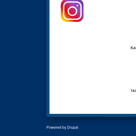
Kau
TA
Powered by
Drupal