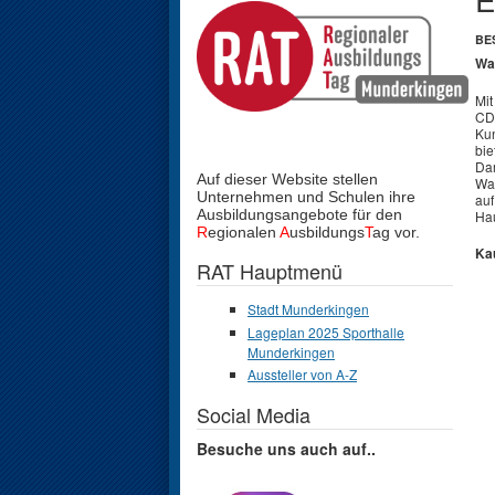
BE
Wa
Mit
CDs
Kun
bie
Dar
Auf dieser Website stellen
War
Unternehmen und Schulen
ihre
auf
Ausbildungsangebote für den
Hau
R
egionalen
A
usbildungs
T
ag vor.
Kau
RAT Hauptmenü
Stadt Munderkingen
Lageplan 2025 Sporthalle
Munderkingen
Aussteller von A-Z
Social Media
Besuche uns auch auf..