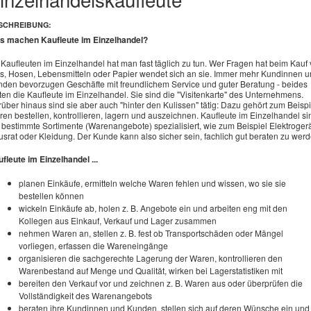
SCHREIBUNG:
s machen Kaufleute im Einzelhandel?
 Kaufleuten im Einzelhandel hat man fast täglich zu tun. Wer Fragen hat beim Kauf
, Hosen, Lebensmitteln oder Papier wendet sich an sie. Immer mehr Kundinnen 
den bevorzugen Geschäfte mit freundlichem Service und guter Beratung - beides
ten die Kaufleute im Einzelhandel. Sie sind die "Visitenkarte" des Unternehmens.
über hinaus sind sie aber auch "hinter den Kulissen" tätig: Dazu gehört zum Beispi
en bestellen, kontrollieren, lagern und auszeichnen. Kaufleute im Einzelhandel si
 bestimmte Sortimente (Warenangebote) spezialisiert, wie zum Beispiel Elektrogerä
srat oder Kleidung. Der Kunde kann also sicher sein, fachlich gut beraten zu werd
fleute im Einzelhandel ...
planen Einkäufe, ermitteln welche Waren fehlen und wissen, wo sie sie
bestellen können
wickeln Einkäufe ab, holen z. B. Angebote ein und arbeiten eng mit den
Kollegen aus Einkauf, Verkauf und Lager zusammen
nehmen Waren an, stellen z. B. fest ob Transportschäden oder Mängel
vorliegen, erfassen die Wareneingänge
organisieren die sachgerechte Lagerung der Waren, kontrollieren den
Warenbestand auf Menge und Qualität, wirken bei Lagerstatistiken mit
bereiten den Verkauf vor und zeichnen z. B. Waren aus oder überprüfen die
Vollständigkeit des Warenangebots
beraten ihre Kundinnen und Kunden, stellen sich auf deren Wünsche ein und