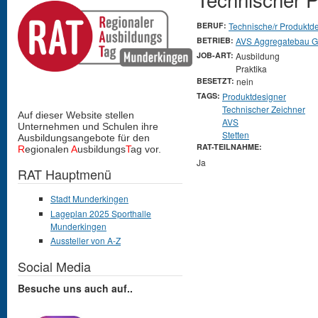
BERUF:
Technische/r Produktd
BETRIEB:
AVS Aggregatebau 
JOB-ART:
Ausbildung
Praktika
BESETZT:
nein
TAGS:
Produktdesigner
Technischer Zeichner
Auf dieser Website stellen
AVS
Unternehmen und Schulen
ihre
Stetten
Ausbildungsangebote für den
RAT-TEILNAHME:
R
egionalen
A
usbildungs
T
ag vor.
Ja
RAT Hauptmenü
Stadt Munderkingen
Lageplan 2025 Sporthalle
Munderkingen
Aussteller von A-Z
Social Media
Besuche uns auch auf..