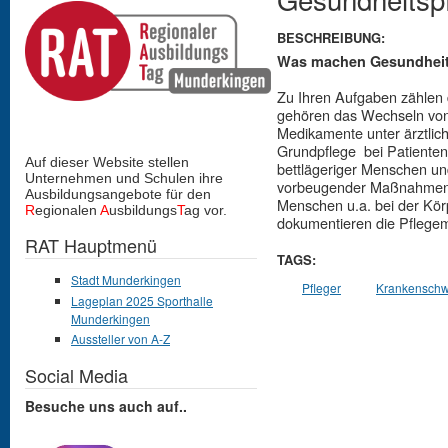
BESCHREIBUNG:
Was machen Gesundheit
Zu Ihren Aufgaben zählen 
gehören das Wechseln vo
Medikamente unter ärztlich
Grundpflege bei Patiente
Auf dieser Website stellen
bettlägeriger Menschen un
Unternehmen und Schulen
ihre
vorbeugender Maßnahmen. S
Ausbildungsangebote für den
Menschen u.a. bei der Kö
R
egionalen
A
usbildungs
T
ag vor.
dokumentieren die Pfleg
RAT Hauptmenü
TAGS:
Stadt Munderkingen
Pfleger
Krankenschw
Lageplan 2025 Sporthalle
Munderkingen
Aussteller von A-Z
Social Media
Besuche uns auch auf..