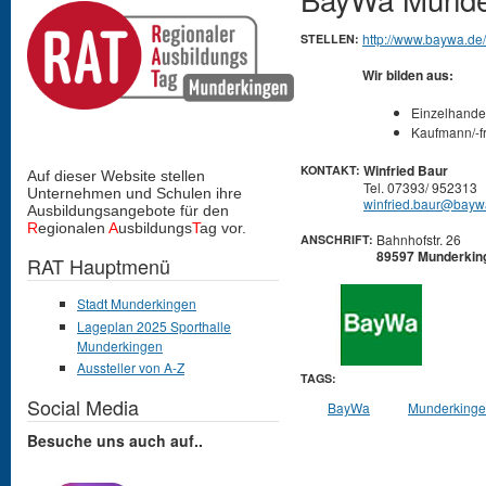
http://www.baywa.d
STELLEN:
Wir bilden aus:
Einzelhande
Kaufmann/-f
Winfried Baur
KONTAKT:
Auf dieser Website stellen
Tel. 07393/ 952313
Unternehmen und Schulen
ihre
winfried.baur@bayw
Ausbildungsangebote für den
R
egionalen
A
usbildungs
T
ag vor.
Bahnhofstr. 26
ANSCHRIFT:
89597 Munderkin
RAT Hauptmenü
Stadt Munderkingen
Lageplan 2025 Sporthalle
Munderkingen
Aussteller von A-Z
TAGS:
Social Media
BayWa
Munderking
Besuche uns auch auf..