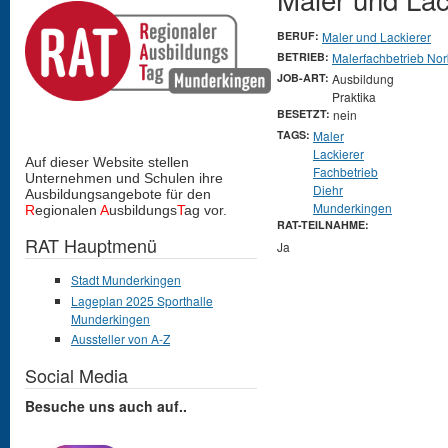
BERUF:
Maler und Lackierer
BETRIEB:
Malerfachbetrieb Nor
JOB-ART:
Ausbildung
Praktika
BESETZT:
nein
TAGS:
Maler
Lackierer
Auf dieser Website stellen
Fachbetrieb
Unternehmen und Schulen
ihre
Diehr
Ausbildungsangebote für den
Munderkingen
R
egionalen
A
usbildungs
T
ag vor.
RAT-TEILNAHME:
RAT Hauptmenü
Ja
Stadt Munderkingen
Lageplan 2025 Sporthalle
Munderkingen
Aussteller von A-Z
Social Media
Besuche uns auch auf..