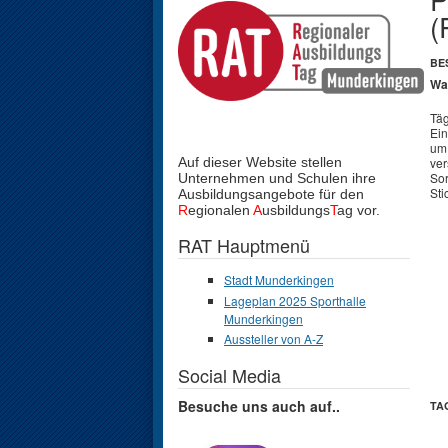
(
BE
Wa
Täg
Ein
um 
Auf dieser Website stellen
ver
Sor
Unternehmen und Schulen
ihre
Sti
Ausbildungsangebote für den
R
egionalen
A
usbildungs
T
ag vor.
RAT Hauptmenü
Stadt Munderkingen
Lageplan 2025 Sporthalle
Munderkingen
Aussteller von A-Z
Social Media
Besuche uns auch auf..
TA