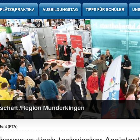
PLÄTZE,PRAKTIKA
AUSBILDUNGSTAG
TIPPS FÜR SCHÜLER
UNS
schaft /Region Munderkingen
tent (PTA)
harmazeutisch-technischer Assistent