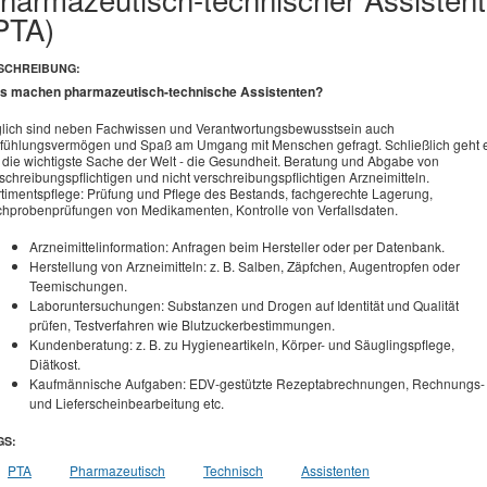
PTA)
SCHREIBUNG:
s machen pharmazeutisch-technische Assistenten?
lich sind neben Fachwissen und Verantwortungsbewusstsein auch
fühlungsvermögen und Spaß am Umgang mit Menschen gefragt. Schließlich geht 
die wichtigste Sache der Welt - die Gesundheit. Beratung und Abgabe von
schreibungspflichtigen und nicht verschreibungspflichtigen Arzneimitteln.
timentspflege: Prüfung und Pflege des Bestands, fachgerechte Lagerung,
chprobenprüfungen von Medikamenten, Kontrolle von Verfallsdaten.
Arzneimittelinformation: Anfragen beim Hersteller oder per Datenbank.
Herstellung von Arzneimitteln: z. B. Salben, Zäpfchen, Augentropfen oder
Teemischungen.
Laboruntersuchungen: Substanzen und Drogen auf Identität und Qualität
prüfen, Testverfahren wie Blutzuckerbestimmungen.
Kundenberatung: z. B. zu Hygieneartikeln, Körper- und Säuglingspflege,
Diätkost.
Kaufmännische Aufgaben: EDV-gestützte Rezeptabrechnungen, Rechnungs-
und Lieferscheinbearbeitung etc.
GS:
PTA
Pharmazeutisch
Technisch
Assistenten