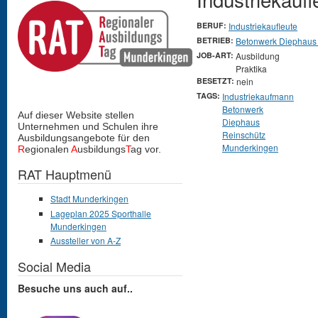
BERUF:
Industriekaufleute
BETRIEB:
Betonwerk Diephaus
JOB-ART:
Ausbildung
Praktika
BESETZT:
nein
TAGS:
Industriekaufmann
Betonwerk
Auf dieser Website stellen
Diephaus
Unternehmen und Schulen
ihre
Reinschütz
Ausbildungsangebote für den
Munderkingen
R
egionalen
A
usbildungs
T
ag vor.
RAT Hauptmenü
Stadt Munderkingen
Lageplan 2025 Sporthalle
Munderkingen
Aussteller von A-Z
Social Media
Besuche uns auch auf..