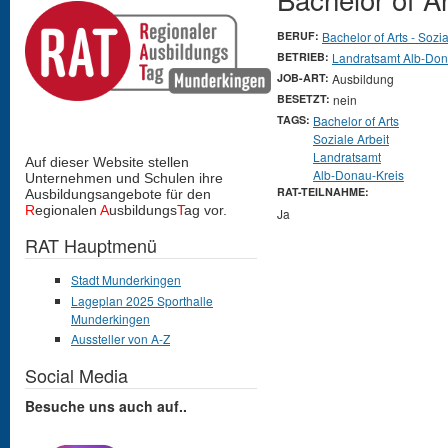
BERUF:
Bachelor of Arts - Sozia
BETRIEB:
Landratsamt Alb-Don
JOB-ART:
Ausbildung
BESETZT:
nein
TAGS:
Bachelor of Arts
Soziale Arbeit
Landratsamt
Auf dieser Website stellen
Alb-Donau-Kreis
Unternehmen und Schulen
ihre
RAT-TEILNAHME:
Ausbildungsangebote für den
R
egionalen
A
usbildungs
T
ag vor.
Ja
RAT Hauptmenü
Stadt Munderkingen
Lageplan 2025 Sporthalle
Munderkingen
Aussteller von A-Z
Social Media
Besuche uns auch auf..