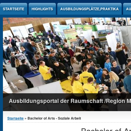
Jump to Content
STARTSEITE
HIGHLIGHTS
AUSBILDUNGSPLÄTZE,PRAKTIKA
AU
Ausbildungsportal der Raumschaft /Region 
Sie sind hier
Startseite
» Bachelor of Arts - Soziale Arbeit
Bachelor of Ar