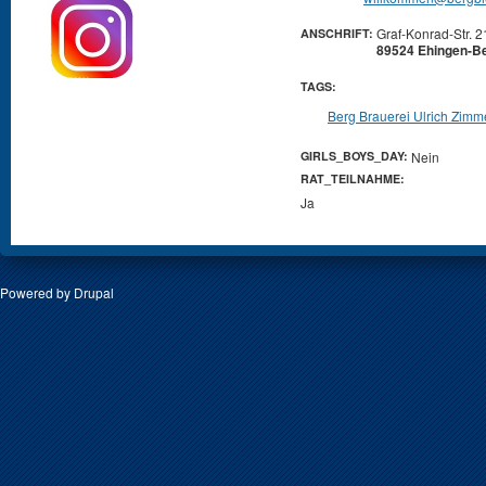
Graf-Konrad-Str. 2
ANSCHRIFT:
89524 Ehingen-B
TAGS:
Berg Brauerei Ulrich Zim
GIRLS_BOYS_DAY:
Nein
RAT_TEILNAHME:
Ja
Powered by
Drupal