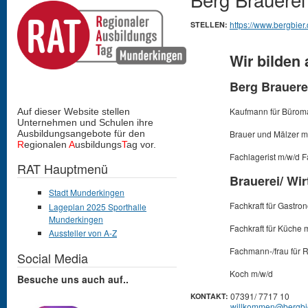
https://www.bergbier
STELLEN:
Wir bilden 
Berg Brauere
Kaufmann für Bürom
Auf dieser Website stellen
Unternehmen und Schulen
ihre
Ausbildungsangebote für den
Brauer und Mälzer m
R
egionalen
A
usbildungs
T
ag vor.
Fachlagerist m/w/d Fa
RAT Hauptmenü
Brauerei/ Wir
Stadt Munderkingen
Fachkraft für Gastro
Lageplan 2025 Sporthalle
Munderkingen
Fachkraft für Küche 
Aussteller von A-Z
Fachmann-/frau für 
Social Media
Koch m/w/d
Besuche uns auch auf..
07391/ 7717 10
KONTAKT:
willkommen@bergbi