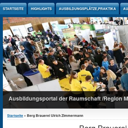
Jump to Content
STARTSEITE
HIGHLIGHTS
AUSBILDUNGSPLÄTZE,PRAKTIKA
AU
Ausbildungsportal der Raumschaft /Region 
Sie sind hier
Startseite
» Berg Brauerei Ulrich Zimmermann
Berg Brauere