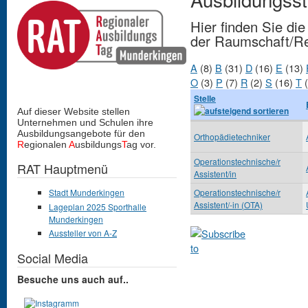
Hier finden Sie di
der Raumschaft/R
A
(8)
B
(31)
D
(16)
E
(13)
O
(3)
P
(7)
R
(2)
S
(16)
T
(
Stelle
Auf dieser Website stellen
Unternehmen und Schulen
ihre
Ausbildungsangebote für den
Orthopädietechniker
R
egionalen
A
usbildungs
T
ag vor.
Operationstechnische/r
RAT Hauptmenü
Assistent/in
Operationstechnische/r
Stadt Munderkingen
Assistent/-in (OTA)
Lageplan 2025 Sporthalle
Munderkingen
Aussteller von A-Z
Social Media
Besuche uns auch auf..