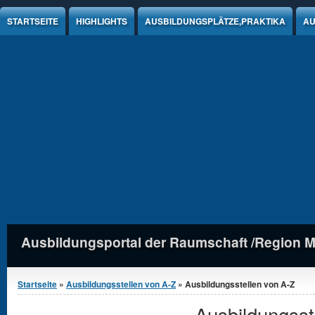
Jump to Content
STARTSEITE
HIGHLIGHTS
AUSBILDUNGSPLÄTZE,PRAKTIKA
AU
Ausbildungsportal der Raumschaft /Region 
Sie sind hier
Startseite
»
Ausbildungsstellen von A-Z
» Ausbildungsstellen von A-Z
Ausbildungsst