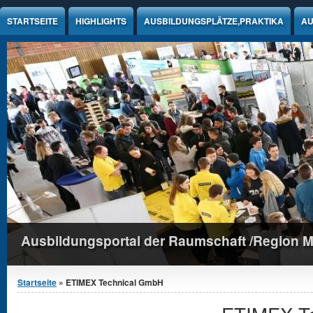
Jump to Content
STARTSEITE
HIGHLIGHTS
AUSBILDUNGSPLÄTZE,PRAKTIKA
AU
Ausbildungsportal der Raumschaft /Region 
Sie sind hier
Startseite
» ETIMEX Technical GmbH