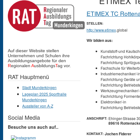
ETIMEX T
ETIMEX TC Rotten
STELLEN:
http://www.etimex
.global
Wir bilden aus:
Auf dieser Website stellen
Kunststoff-und Kautsc
Unternehmen und Schulen
ihre
Fachrichtung Hohlkö
Ausbildungsangebote für den
Fachrichtung Spritzgus
R
egionalen
A
usbildungs
T
ag vor.
Fachschule für Weiterb
Industriemechaniker/-i
RAT Hauptmenü
Fachrichtung Geräte u
Fachrichtung Betriebst
Stadt Munderkingen
Werkzeugmechaniker/-
Lageplan 2025 Sporthalle
Fachrichtung Formente
Munderkingen
Elektroniker/-in
Aussteller von A-Z
Fachrichtung Betriebst
Social Media
Ehinger-Strasse 3
ANSCHRIFT:
89616 Rottenack
Besuche uns auch auf..
Jochen Fiderer
KONTAKT: