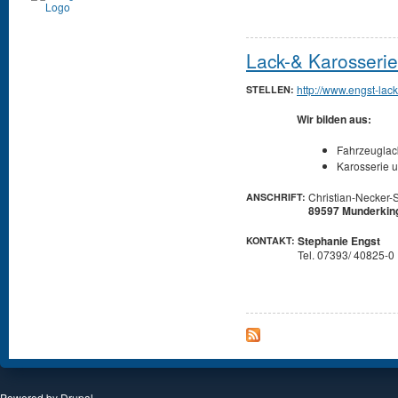
Lack-& Karosser
http://www.engst-lac
STELLEN:
Wir bilden aus:
Fahrzeuglack
Karosserie 
Christian-Necker-S
ANSCHRIFT:
89597 Munderkin
Stephanie Engst
KONTAKT:
Tel. 07393/ 40825-0
Powered by
Drupal