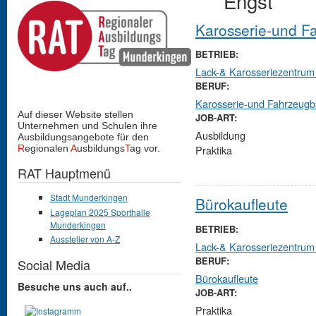
Engst
Karosserie-und F
BETRIEB:
Lack-& Karosseriezentru
BERUF:
Karosserie-und Fahrzeug
Auf dieser Website stellen
JOB-ART:
Unternehmen und Schulen
ihre
Ausbildung
Ausbildungsangebote für den
R
egionalen
A
usbildungs
T
ag vor.
Praktika
RAT Hauptmenü
Stadt Munderkingen
Bürokaufleute
Lageplan 2025 Sporthalle
Munderkingen
BETRIEB:
Aussteller von A-Z
Lack-& Karosseriezentru
BERUF:
Social Media
Bürokaufleute
Besuche uns auch auf..
JOB-ART:
Praktika