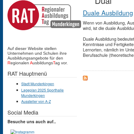
Dual
Duale Ausbildung
Wenn von Ausbildung, Aus
wird, ist die duale Ausbild
Duale Ausbildung bedeutet
Kenntnisse und Fertigkeit
Auf dieser Website stellen
Lernorten, nämlich im Unt
Unternehmen und Schulen
ihre
Berufsschule (theoretische
Ausbildungsangebote für den
R
egionalen
A
usbildungs
T
ag vor.
RAT Hauptmenü
Stadt Munderkingen
Lageplan 2025 Sporthalle
Munderkingen
Aussteller von A-Z
Social Media
Besuche uns auch auf..