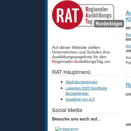
An
K
BE
Ru
BE
Anl
Auf dieser Website stellen
JO
Unternehmen und Schulen
ihre
Ausbildungsangebote für den
Au
R
egionalen
A
usbildungs
T
ag vor.
Pra
RAT Hauptmenü
Stadt Munderkingen
R
Lageplan 2025 Sporthalle
Munderkingen
ST
Aussteller von A-Z
Social Media
Besuche uns auch auf..
AN