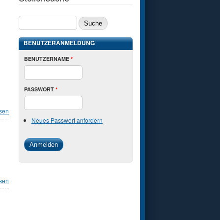
SUCHE
BENUTZERANMELDUNG
BENUTZERNAME
*
PASSWORT
*
esen
Neues Passwort anfordern
esen