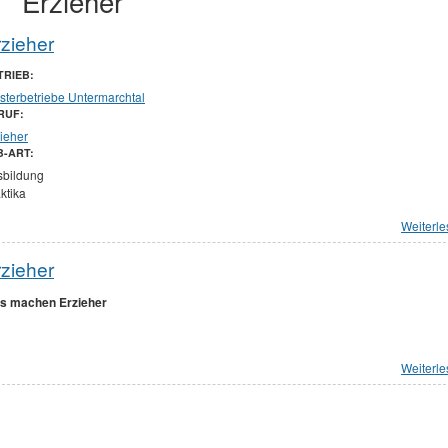
Erzieher
zieher
TRIEB:
sterbetriebe Untermarchtal
RUF:
ieher
B-ART:
sbildung
ktika
Weiterl
zieher
s machen Erzieher
Weiterl