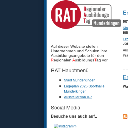
Er
BE
Klo
BE
Erz
JO
Auf dieser Website stellen
Au
Unternehmen und Schulen
ihre
Pra
Ausbildungsangebote für den
R
egionalen
A
usbildungs
T
ag vor.
RAT Hauptmenü
Er
Stadt Munderkingen
Lageplan 2025 Sporthalle
Wa
Munderkingen
Aussteller von A-Z
Social Media
Besuche uns auch auf..