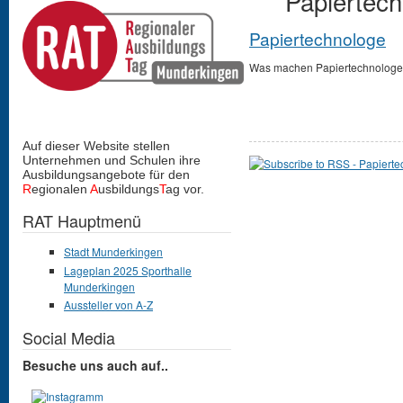
Papiertec
Papiertechnologe
Was machen Papiertechnolog
Auf dieser Website stellen
Unternehmen und Schulen
ihre
Ausbildungsangebote für den
R
egionalen
A
usbildungs
T
ag vor.
RAT Hauptmenü
Stadt Munderkingen
Lageplan 2025 Sporthalle
Munderkingen
Aussteller von A-Z
Social Media
Besuche uns auch auf..