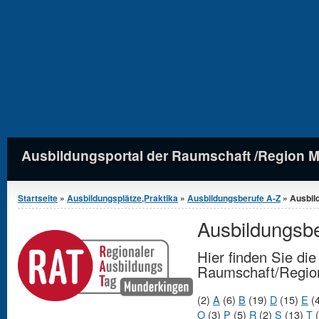
Ausbildungsportal der Raumschaft /Region 
Sie sind hier
Startseite
»
Ausbildungsplätze,Praktika
»
Ausbildungsberufe A-Z
» Ausbil
Ausbildungsb
Hier finden Sie di
Raumschaft/Regio
(2)
A
(6)
B
(19)
D
(15)
E
(
O
(3)
P
(5)
R
(2)
S
(13)
T
(