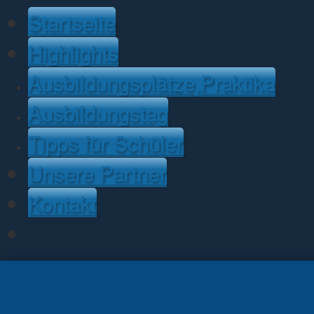
Jump to Content
Startseite
Highlights
Ausbildungsplätze,Praktika
Ausbildungstag
Tipps für Schüler
Unsere Partner
Kontakt