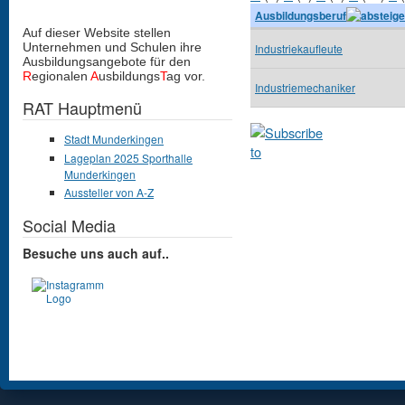
Ausbildungsberuf
Auf dieser Website stellen
Unternehmen und Schulen
ihre
Industriekaufleute
Ausbildungsangebote für den
R
egionalen
A
usbildungs
T
ag vor.
Industriemechaniker
RAT Hauptmenü
Stadt Munderkingen
Lageplan 2025 Sporthalle
Munderkingen
Aussteller von A-Z
Social Media
Besuche uns auch auf..