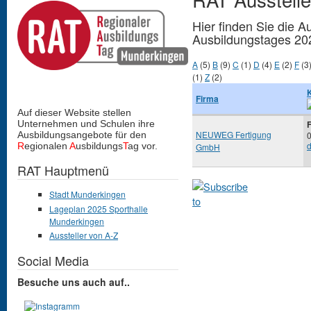
Hier finden Sie die A
Ausbildungstages 20
A
(5)
B
(9)
C
(1)
D
(4)
E
(2)
F
(3
(1)
Z
(2)
Firma
Auf dieser Website stellen
Unternehmen und Schulen
ihre
NEUWEG Fertigung
Ausbildungsangebote für den
R
egionalen
A
usbildungs
T
ag vor.
GmbH
RAT Hauptmenü
Stadt Munderkingen
Lageplan 2025 Sporthalle
Munderkingen
Aussteller von A-Z
Social Media
Besuche uns auch auf..