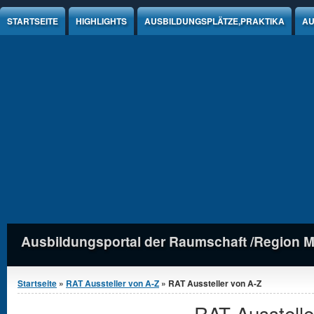
Jump to Content
STARTSEITE
HIGHLIGHTS
AUSBILDUNGSPLÄTZE,PRAKTIKA
AU
Ausbildungsportal der Raumschaft /Region 
Sie sind hier
Startseite
»
RAT Aussteller von A-Z
» RAT Aussteller von A-Z
RAT Ausstelle