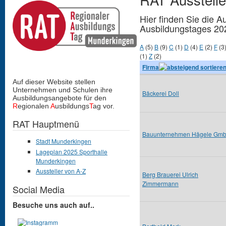
Hier finden Sie die A
Ausbildungstages 20
A
(5)
B
(9)
C
(1)
D
(4)
E
(2)
F
(3
(1)
Z
(2)
Firma
Auf dieser Website stellen
Unternehmen und Schulen
ihre
Bäckerei Doll
Ausbildungsangebote für den
R
egionalen
A
usbildungs
T
ag vor.
RAT Hauptmenü
Bauunternehmen Hägele Gm
Stadt Munderkingen
Lageplan 2025 Sporthalle
Munderkingen
Aussteller von A-Z
Berg Brauerei Ulrich
Zimmermann
Social Media
Besuche uns auch auf..