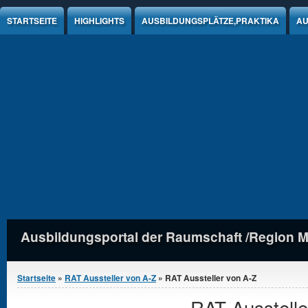
Jump to Content
STARTSEITE
HIGHLIGHTS
AUSBILDUNGSPLÄTZE,PRAKTIKA
AU
Ausbildungsportal der Raumschaft /Region 
Sie sind hier
Startseite
»
RAT Aussteller von A-Z
» RAT Aussteller von A-Z
RAT Ausstelle