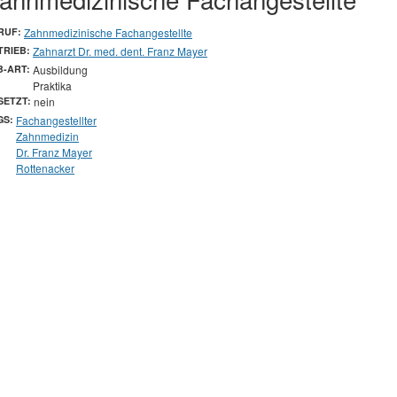
RUF:
Zahnmedizinische Fachangestellte
TRIEB:
Zahnarzt Dr. med. dent. Franz Mayer
B-ART:
Ausbildung
Praktika
SETZT:
nein
GS:
Fachangestellter
Zahnmedizin
Dr. Franz Mayer
Rottenacker