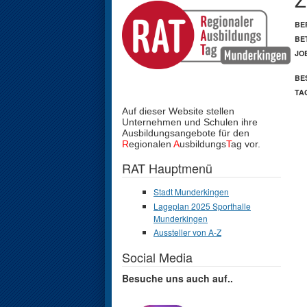
BE
BE
JO
BE
TA
Auf dieser Website stellen
Unternehmen und Schulen
ihre
Ausbildungsangebote für den
R
egionalen
A
usbildungs
T
ag vor.
RAT Hauptmenü
Stadt Munderkingen
Lageplan 2025 Sporthalle
Munderkingen
Aussteller von A-Z
Social Media
Besuche uns auch auf..