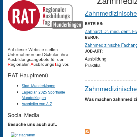
Zahnmediz
Zahnmedizinische
BETRIEB:
Zahnarzt Dr. med. dent. F
BERUF:
Zahnmedizinische Fachang
Auf dieser Website stellen
JOB-ART:
Unternehmen und Schulen
ihre
Ausbildung
Ausbildungsangebote für den
R
egionalen
A
usbildungs
T
ag vor.
Praktika
RAT Hauptmenü
Stadt Munderkingen
Zahnmedizinische
Lageplan 2025 Sporthalle
Munderkingen
Was machen zahnmedizin
Aussteller von A-Z
Social Media
Besuche uns auch auf..