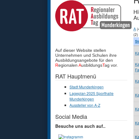
Hi
Au
A
(
(2)
St
Auf dieser Website stellen
Ka
Unternehmen und Schulen
ihre
Ausbildungsangebote für den
Ka
R
egionalen
A
usbildungs
T
ag vor.
F
RAT Hauptmenü
Ka
Stadt Munderkingen
Lageplan 2025 Sporthalle
Ka
Munderkingen
Aussteller von A-Z
Ka
Social Media
Ka
Besuche uns auch auf..
Ka