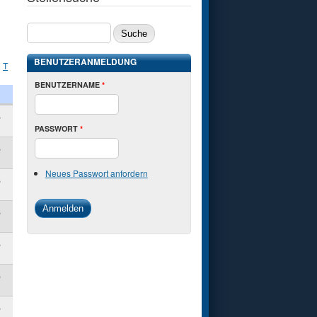
SUCHE
BENUTZERANMELDUNG
)
T
BENUTZERNAME
*
,
PASSWORT
*
,
Neues Passwort anfordern
,
,
,
,
,