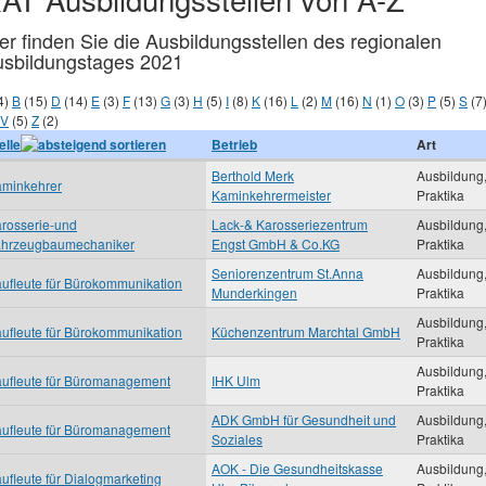
er finden Sie die Ausbildungsstellen des regionalen
sbildungstages 2021
4)
B
(15)
D
(14)
E
(3)
F
(13)
G
(3)
H
(5)
I
(8)
K
(16)
L
(2)
M
(16)
N
(1)
O
(3)
P
(5)
S
(7
V
(5)
Z
(2)
elle
Betrieb
Art
Berthold Merk
Ausbildung
minkehrer
Kaminkehrermeister
Praktika
rosserie-und
Lack-& Karosseriezentrum
Ausbildung
ahrzeugbaumechaniker
Engst GmbH & Co.KG
Praktika
Seniorenzentrum St.Anna
Ausbildung
ufleute für Bürokommunikation
Munderkingen
Praktika
Ausbildung
ufleute für Bürokommunikation
Küchenzentrum Marchtal GmbH
Praktika
Ausbildung
ufleute für Büromanagement
IHK Ulm
Praktika
ADK GmbH für Gesundheit und
Ausbildung
ufleute für Büromanagement
Soziales
Praktika
AOK - Die Gesundheitskasse
Ausbildung
ufleute für Dialogmarketing