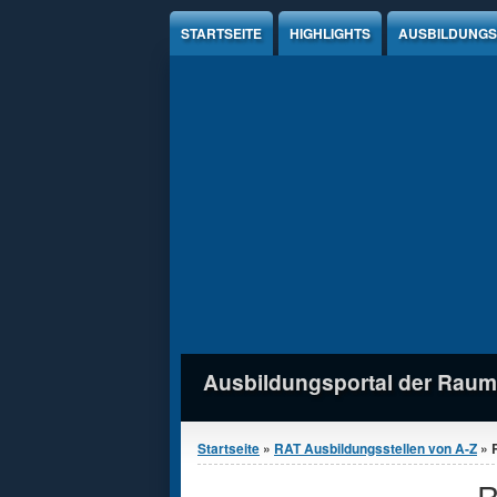
Jump to Content
STARTSEITE
HIGHLIGHTS
AUSBILDUNGS
Ausbildungsportal der Raum
Sie sind hier
Startseite
»
RAT Ausbildungsstellen von A-Z
» 
R