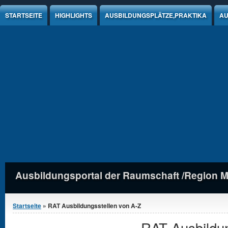
Jump to Content
STARTSEITE
HIGHLIGHTS
AUSBILDUNGSPLÄTZE,PRAKTIKA
AU
Ausbildungsportal der Raumschaft /Region 
Sie sind hier
Startseite
» RAT Ausbildungsstellen von A-Z
RAT Ausbildun