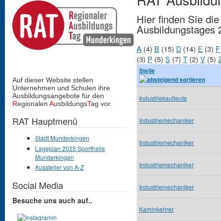
Hier finden Sie di
Ausbildungstages 
A
(4)
B
(15)
D
(14)
E
(3)
F
(3)
P
(5)
S
(7)
T
(2)
V
(5)
Stelle
Auf dieser Website stellen
Unternehmen und Schulen
ihre
Ausbildungsangebote für den
Industriekaufleute
R
egionalen
A
usbildungs
T
ag vor.
RAT Hauptmenü
Industriemechaniker
Stadt Munderkingen
Industriemechaniker
Lageplan 2025 Sporthalle
Munderkingen
Industriemechaniker
Aussteller von A-Z
Social Media
Industriemechaniker
Besuche uns auch auf..
Kaminkehrer