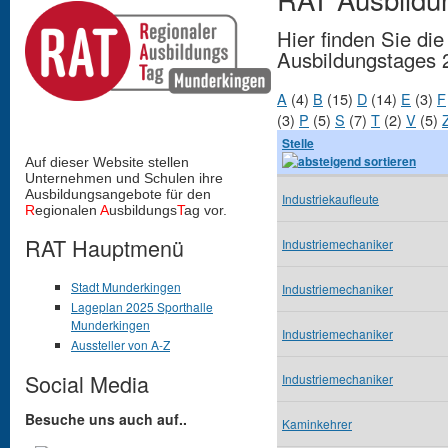
Hier finden Sie di
Ausbildungstages 
A
(4)
B
(15)
D
(14)
E
(3)
F
(3)
P
(5)
S
(7)
T
(2)
V
(5)
Stelle
Auf dieser Website stellen
Unternehmen und Schulen
ihre
Ausbildungsangebote für den
Industriekaufleute
R
egionalen
A
usbildungs
T
ag vor.
RAT Hauptmenü
Industriemechaniker
Stadt Munderkingen
Industriemechaniker
Lageplan 2025 Sporthalle
Munderkingen
Industriemechaniker
Aussteller von A-Z
Social Media
Industriemechaniker
Besuche uns auch auf..
Kaminkehrer