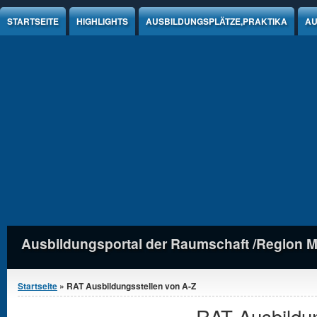
Jump to Content
STARTSEITE
HIGHLIGHTS
AUSBILDUNGSPLÄTZE,PRAKTIKA
AU
Ausbildungsportal der Raumschaft /Region 
Sie sind hier
Startseite
» RAT Ausbildungsstellen von A-Z
RAT Ausbildun