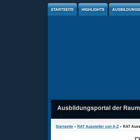
Jump to Content
STARTSEITE
HIGHLIGHTS
AUSBILDUNGS
Ausbildungsportal der Raum
Sie sind hier
Startseite
»
RAT Aussteller von A-Z
» RAT Ausst
R