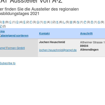
er finden Sie die Aussteller des regionalen
sbildungstages 2021
5)
B
(9)
C
(1)
D
(4)
E
(2)
F
(3)
G
(1)
H
(4)
I
(2)
K
(6)
L
(5)
M
(6)
N
(1)
P
(3)
R
(1)
S
(9)
Z
(2)
irma
Kontakt
Anschrift
Jochen Heuschmid
Altheimer Strasse 1
89604
ampf Formen GmbH
Allmendingen
jochen.heuschmid@rampf.de