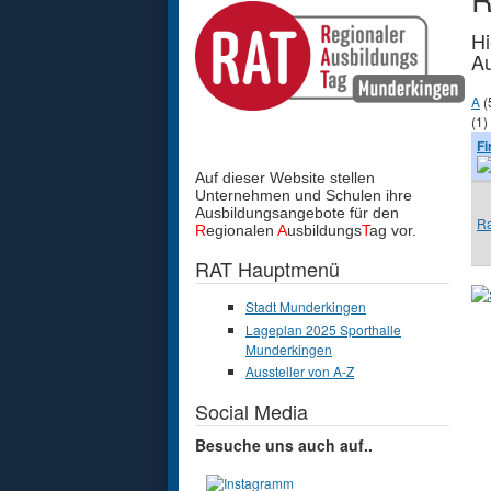
Hi
Au
A
(
(1)
F
Auf dieser Website stellen
Unternehmen und Schulen
ihre
Ausbildungsangebote für den
R
R
egionalen
A
usbildungs
T
ag vor.
RAT Hauptmenü
Stadt Munderkingen
Lageplan 2025 Sporthalle
Munderkingen
Aussteller von A-Z
Social Media
Besuche uns auch auf..