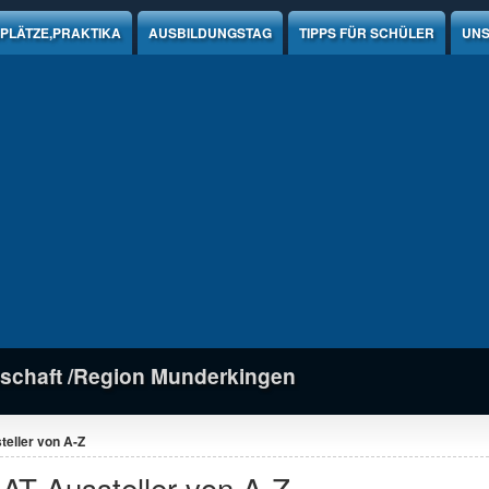
PLÄTZE,PRAKTIKA
AUSBILDUNGSTAG
TIPPS FÜR SCHÜLER
UNS
schaft /Region Munderkingen
eller von A-Z
AT Aussteller von A-Z