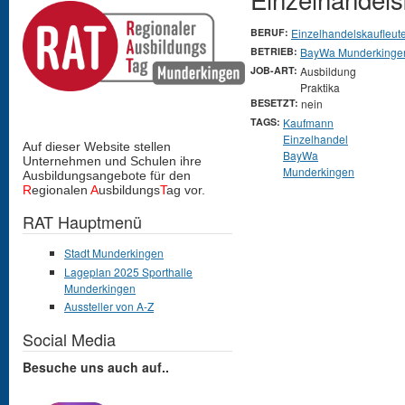
BERUF:
Einzelhandelskaufleut
BETRIEB:
BayWa Munderkinge
JOB-ART:
Ausbildung
Praktika
BESETZT:
nein
TAGS:
Kaufmann
Einzelhandel
Auf dieser Website stellen
BayWa
Unternehmen und Schulen
ihre
Munderkingen
Ausbildungsangebote für den
R
egionalen
A
usbildungs
T
ag vor.
RAT Hauptmenü
Stadt Munderkingen
Lageplan 2025 Sporthalle
Munderkingen
Aussteller von A-Z
Social Media
Besuche uns auch auf..